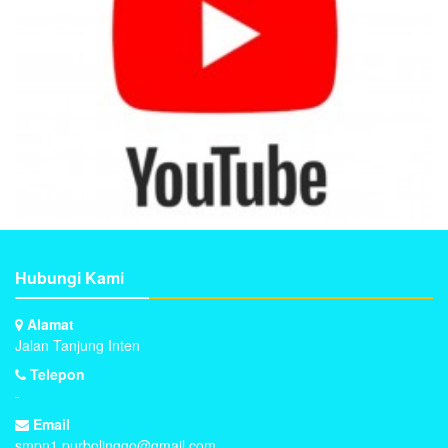
Hubungi Kami
Alamat
Jalan Tanjung Inten
Telepon
-
Email
smpn1.purbolinggo@gmail.com