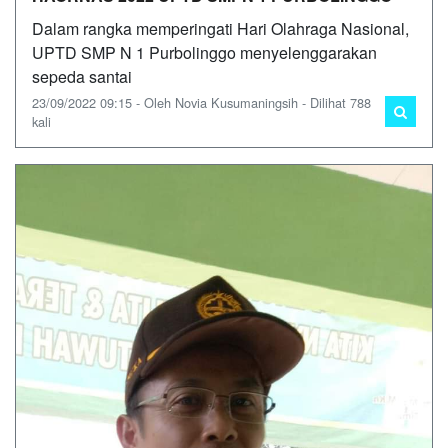
Dalam rangka memperingati Hari Olahraga Nasional,
UPTD SMP N 1 Purbolinggo menyelenggarakan
sepeda santai
23/09/2022 09:15 - Oleh Novia Kusumaningsih - Dilihat 788
kali