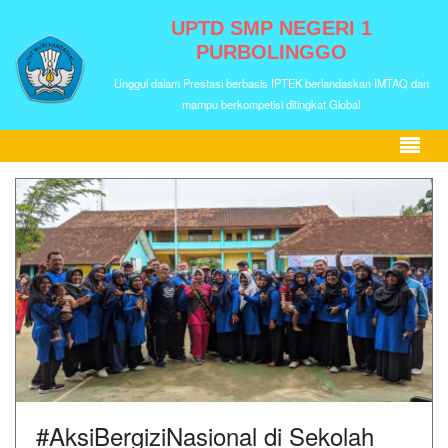
UPTD SMP NEGERI 1
PURBOLINGGO
Unggul dalam Prestasi berbasis IPTEK berlandaskan IMTAQ dan
mampu berkompetisi ditingkat Global
#AksiBergiziNasional di Sekolah