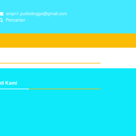
smpn1.purbolinggo@gmail.com
Pencarian
uti Kami