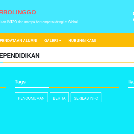
URBOLINGGO
skan IMTAQ dan mampu berkompetisi ditingkat Global
PENDATAAN ALUMNI
GALERI
HUBUNGI KAMI
EPENDIDIKAN
Tags
Ik
PENGUMUMAN
BERITA
SEKILAS INFO