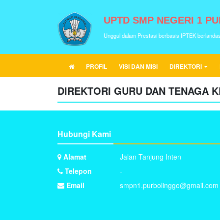
UPTD SMP NEGERI 1 P
Unggul dalam Prestasi berbasis IPTEK berlanda
PROFIL
VISI DAN MISI
DIREKTORI
DIREKTORI GURU DAN TENAGA K
Hubungi Kami
Alamat
Jalan Tanjung Inten
Telepon
-
Email
smpn1.purbolinggo@gmail.com