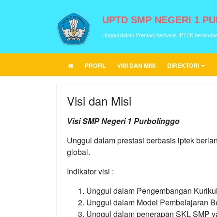
UPTD SMP NEGERI 1 P
Unggul dalam Prestasi berbasis IPTEK berlanda
PROFIL
VISI DAN MISI
DIREKTORI
Visi dan Misi
Visi SMP Negeri 1 Purbolinggo
Unggul dalam prestasi berbasis iptek berl
global.
Indikator visi :
Unggul dalam Pengembangan Kurikul
Unggul dalam Model Pembelajaran Be
Unggul dalam penerapan SKL SMP yan