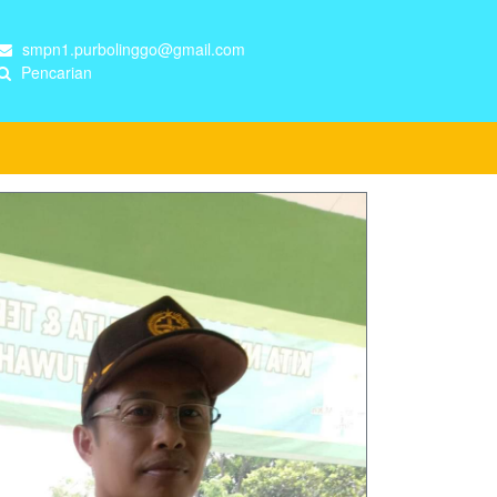
smpn1.purbolinggo@gmail.com
Pencarian