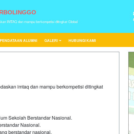
URBOLINGGO
skan IMTAQ dan mampu berkompetisi ditingkat Global
PENDATAAN ALUMNI
GALERI
HUBUNGI KAMI
andaskan imtaq dan mampu berkompetisi ditingkat
um Sekolah Berstandar Nasional.
rstandar Nasional.
g berstandar nasional.